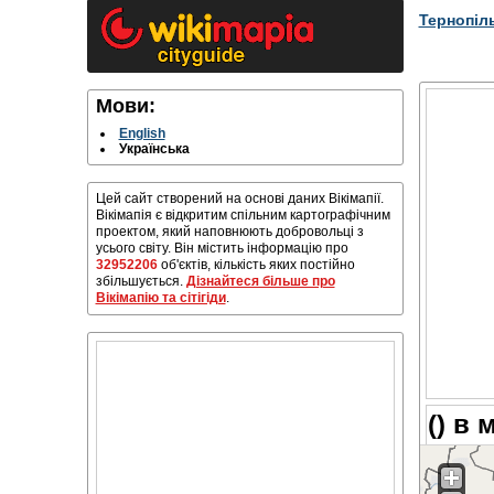
Тернопіл
Мови:
English
Українська
Цей сайт створений на основі даних Вікімапії.
Вікімапія є відкритим спільним картографічним
проектом, який наповнюють добровольці з
усього світу. Він містить інформацію про
32952206
об'єктів, кількість яких постійно
збільшується.
Дізнайтеся більше про
Вікімапію та сітігіди
.
() в 