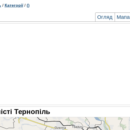
ь
/
Категорії
/
()
Огляд
Мапа
місті Тернопіль