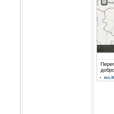
Перег
добро
вул. Ж