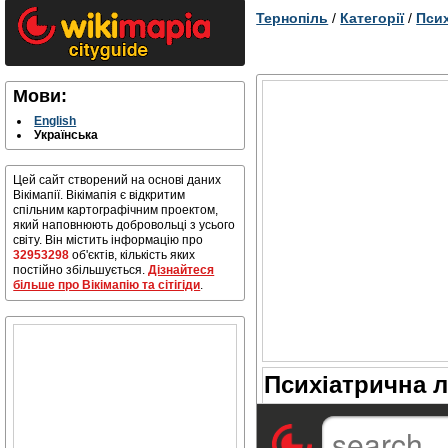
Тернопіль
/
Категорії
/
Псих
Мови:
English
Українська
Цей сайт створений на основі даних
Вікімапії. Вікімапія є відкритим
спільним картографічним проектом,
який наповнюють добровольці з усього
світу. Він містить інформацію про
32953298
об'єктів, кількість яких
постійно збільшується.
Дізнайтеся
більше про Вікімапію та сітігіди
.
Психіатрична лі