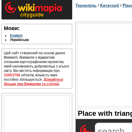
Тернопіль
/
Категорії
/
Plac
Мови:
English
Українська
Цей сайт створений на основі даних
Вікімапії. Вікімапія є відкритим
спільним картографічним проектом,
який наповнюють добровольці з усього
світу. Він містить інформацію про
32953706
об'єктів, кількість яких
постійно збільшується.
Дізнайтеся
більше про Вікімапію та сітігіди
.
Place with tria