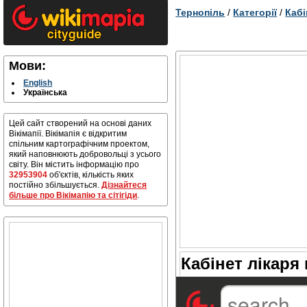
Тернопіль
/
Категорії
/
Кабі
Мови:
English
Українська
Цей сайт створений на основі даних
Вікімапії. Вікімапія є відкритим
спільним картографічним проектом,
який наповнюють добровольці з усього
світу. Він містить інформацію про
32953904
об'єктів, кількість яких
постійно збільшується.
Дізнайтеся
більше про Вікімапію та сітігіди
.
Кабінет лікаря 