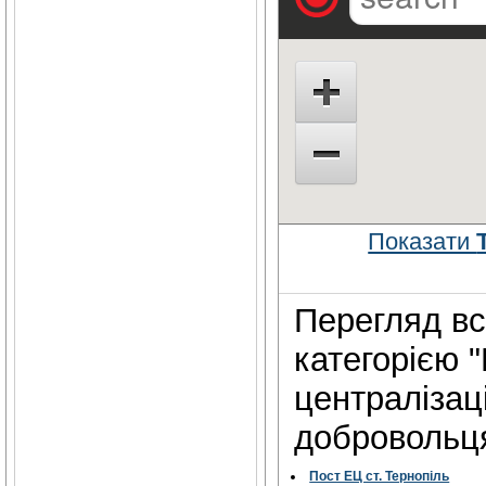
Показати
Перегляд всі
категорією 
централізаці
добровольця
Пост ЕЦ ст. Тернопіль