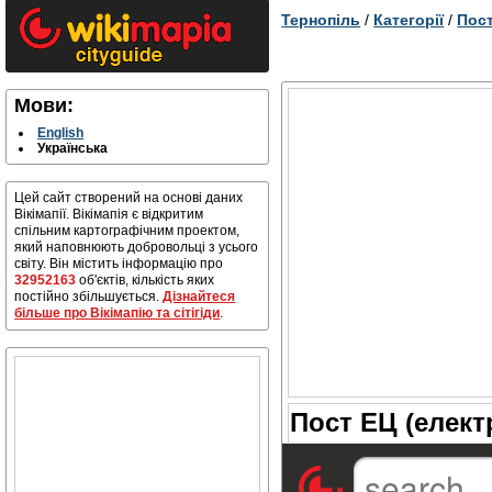
Тернопіль
/
Категорії
/
Пост
Мови:
English
Українська
Цей сайт створений на основі даних
Вікімапії. Вікімапія є відкритим
спільним картографічним проектом,
який наповнюють добровольці з усього
світу. Він містить інформацію про
32952163
об'єктів, кількість яких
постійно збільшується.
Дізнайтеся
більше про Вікімапію та сітігіди
.
Пост ЕЦ (елект